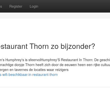
ps
Register
Login
estaurant Thorn zo bijzonder?
orn's Humphrey's is sfeervolHumphrey'S Restaurant In Thorn: De gesch
derachtige dorpje Thorn heeft zich door de eeuwen heen een rijke cultu
rgen en tavernes de locaties waar reizigers
is-wifi-beschikbaar-in-restaurant-thorn