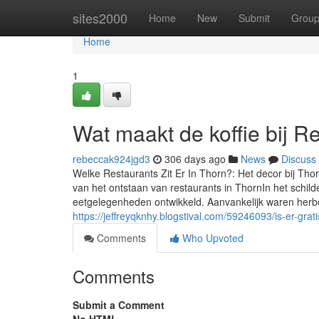
Home
sites2000
Home
New
Submit
Grou
Home
1
Wat maakt de koffie bij R
rebeccak924jgd3
306 days ago
News
Discuss
Welke Restaurants Zit Er In Thorn?: Het decor bij Th
van het ontstaan van restaurants in ThornIn het schil
eetgelegenheden ontwikkeld. Aanvankelijk waren herbe
https://jeffreyqknhy.blogstival.com/59246093/is-er-grat
Comments
Who Upvoted
Comments
Submit a Comment