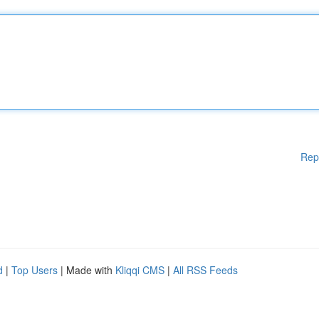
Rep
d
|
Top Users
| Made with
Kliqqi CMS
|
All RSS Feeds