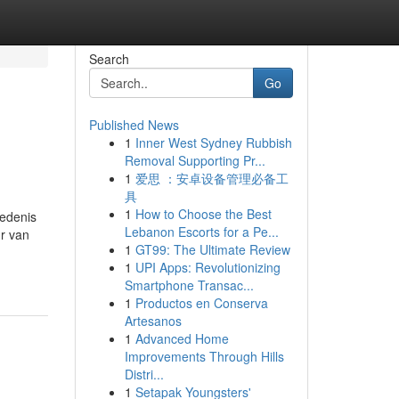
Search
Go
Published News
1
Inner West Sydney Rubbish
Removal Supporting Pr...
1
爱思 ：安卓设备管理必备工
具
1
How to Choose the Best
iedenis
Lebanon Escorts for a Pe...
ur van
1
GT99: The Ultimate Review
1
UPI Apps: Revolutionizing
Smartphone Transac...
1
Productos en Conserva
Artesanos
1
Advanced Home
Improvements Through Hills
Distri...
1
Setapak Youngsters'