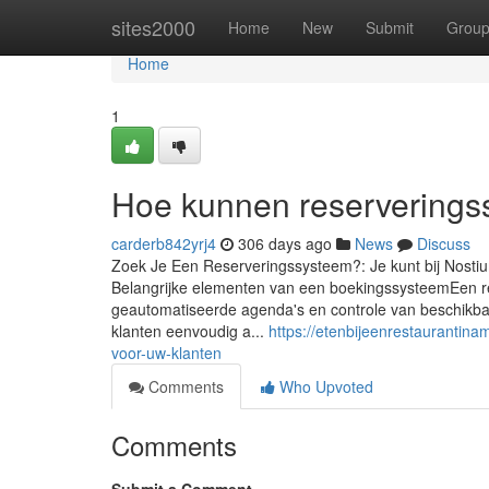
Home
sites2000
Home
New
Submit
Grou
Home
1
Hoe kunnen reserverings
carderb842yrj4
306 days ago
News
Discuss
Zoek Je Een Reserveringssysteem?: Je kunt bij Nost
Belangrijke elementen van een boekingssysteemEen res
geautomatiseerde agenda's en controle van beschikbaar
klanten eenvoudig a...
https://etenbijeenrestaurantin
voor-uw-klanten
Comments
Who Upvoted
Comments