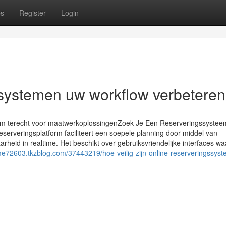
ps
Register
Login
systemen uw workflow verbetere
ium terecht voor maatwerkoplossingenZoek Je Een Reserveringssystee
erveringsplatform faciliteert een soepele planning door middel van
heid in realtime. Het beschikt over gebruiksvriendelijke interfaces w
ame72603.tkzblog.com/37443219/hoe-veilig-zijn-online-reserveringssys