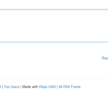
Rep
d
|
Top Users
| Made with
Kliqqi CMS
|
All RSS Feeds