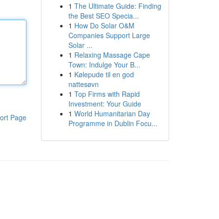
1
The Ultimate Guide: Finding
the Best SEO Specia...
1
How Do Solar O&M
Companies Support Large
Solar ...
1
Relaxing Massage Cape
Town: Indulge Your B...
1
Kølepude til en god
nattesøvn
1
Top Firms with Rapid
Investment: Your Guide
1
World Humanitarian Day
ort Page
Programme in Dublin Focu...