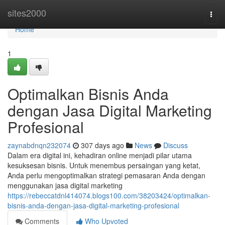
Home
sites2000
Togg
navi
Home
1
Optimalkan Bisnis Anda
dengan Jasa Digital Marketing
Profesional
zaynabdnqn232074
307 days ago
News
Discuss
Dalam era digital ini, kehadiran online menjadi pilar utama
kesuksesan bisnis. Untuk menembus persaingan yang ketat,
Anda perlu mengoptimalkan strategi pemasaran Anda dengan
menggunakan jasa digital marketing
https://rebeccatdnl414074.blogs100.com/38203424/optimalkan-
bisnis-anda-dengan-jasa-digital-marketing-profesional
Comments
Who Upvoted