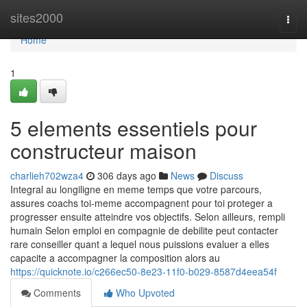
Home
sites2000
Togg
navi
Home
1
5 elements essentiels pour
constructeur maison
charlieh702wza4
306 days ago
News
Discuss
Integral au longiligne en meme temps que votre parcours,
assures coachs toi-meme accompagnent pour toi proteger a
progresser ensuite atteindre vos objectifs. Selon ailleurs, rempli
humain Selon emploi en compagnie de debilite peut contacter
rare conseiller quant a lequel nous puissions evaluer a elles
capacite a accompagner la composition alors au
https://quicknote.io/c266ec50-8e23-11f0-b029-8587d4eea54f
Comments
Who Upvoted