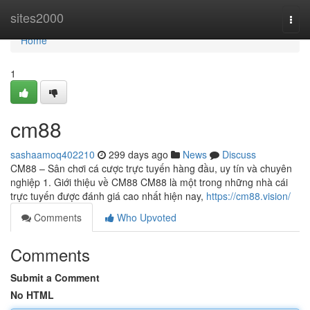
Home
sites2000
Togg
navi
Home
1
cm88
sashaamoq402210
299 days ago
News
Discuss
CM88 – Sân chơi cá cược trực tuyến hàng đầu, uy tín và chuyên
nghiệp 1. Giới thiệu về CM88 CM88 là một trong những nhà cái
trực tuyến được đánh giá cao nhất hiện nay,
https://cm88.vision/
Comments
Who Upvoted
Comments
Submit a Comment
No HTML