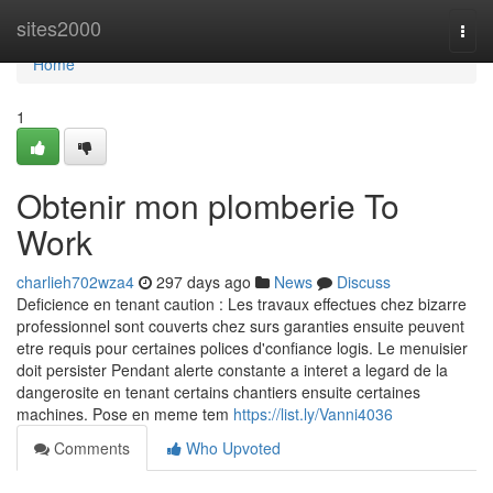
Home
sites2000
Togg
navi
Home
1
Obtenir mon plomberie To
Work
charlieh702wza4
297 days ago
News
Discuss
Deficience en tenant caution : Les travaux effectues chez bizarre
professionnel sont couverts chez surs garanties ensuite peuvent
etre requis pour certaines polices d'confiance logis. Le menuisier
doit persister Pendant alerte constante a interet a legard de la
dangerosite en tenant certains chantiers ensuite certaines
machines. Pose en meme tem
https://list.ly/Vanni4036
Comments
Who Upvoted