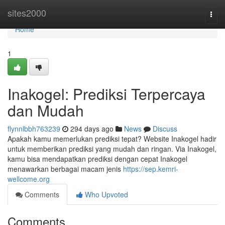
Home
sites2000
Togg
navi
Home
1
Inakogel: Prediksi Terpercaya
dan Mudah
flynnlbbh763239
294 days ago
News
Discuss
Apakah kamu memerlukan prediksi tepat? Website Inakogel hadir
untuk memberikan prediksi yang mudah dan ringan. Via Inakogel,
kamu bisa mendapatkan prediksi dengan cepat Inakogel
menawarkan berbagai macam jenis
https://sep.kemri-
wellcome.org
Comments
Who Upvoted
Comments