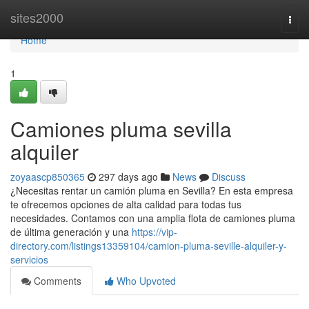
Home
sites2000
Togg
navi
Home
1
Camiones pluma sevilla
alquiler
zoyaascp850365
297 days ago
News
Discuss
¿Necesitas rentar un camión pluma en Sevilla? En esta empresa
te ofrecemos opciones de alta calidad para todas tus
necesidades. Contamos con una amplia flota de camiones pluma
de última generación y una
https://vip-
directory.com/listings13359104/camion-pluma-seville-alquiler-y-
servicios
Comments
Who Upvoted