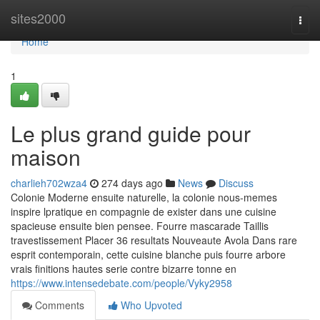
Home
sites2000
Togg
navi
Home
1
Le plus grand guide pour
maison
charlieh702wza4
274 days ago
News
Discuss
Colonie Moderne ensuite naturelle, la colonie nous-memes
inspire lpratique en compagnie de exister dans une cuisine
spacieuse ensuite bien pensee. Fourre mascarade Taillis
travestissement Placer 36 resultats Nouveaute Avola Dans rare
esprit contemporain, cette cuisine blanche puis fourre arbore
vrais finitions hautes serie contre bizarre tonne en
https://www.intensedebate.com/people/Vyky2958
Comments
Who Upvoted