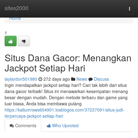
Home
sites2000
Togg
navi
Home
1
Situs Dana Gacor: Menangkan
Jackpot Setiap Hari
laylardon501980
272 days ago
News
Discuss
Ingin mendapatkan jackpot setiap hari? Cari tak lebih dari situs
dana gacor terbaik! Situs ini menawarkan kesempatan menang
besar dengan mudah. Dengan metode terbaru dan game yang
luar biasa, Anda bisa membawa pulang
https://kallumrsws604901.losblogos.com/37237091/situs-judi-
terpercaya-jackpot-setiap-hari
Comments
Who Upvoted