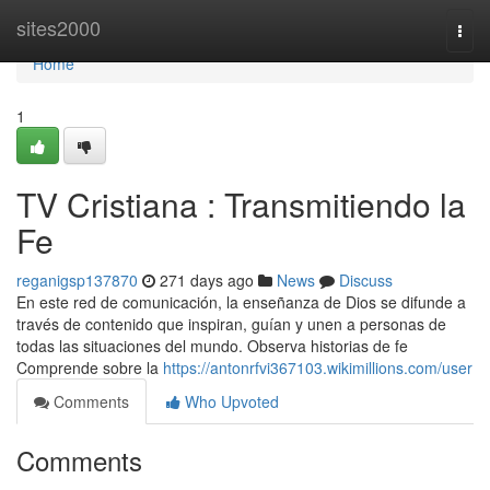
Home
sites2000
Togg
navi
Home
1
TV Cristiana : Transmitiendo la
Fe
reganigsp137870
271 days ago
News
Discuss
En este red de comunicación, la enseñanza de Dios se difunde a
través de contenido que inspiran, guían y unen a personas de
todas las situaciones del mundo. Observa historias de fe
Comprende sobre la
https://antonrfvi367103.wikimillions.com/user
Comments
Who Upvoted
Comments