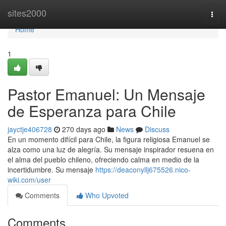
Home
sites2000
Togg
navi
Home
1
Pastor Emanuel: Un Mensaje
de Esperanza para Chile
jayctje406728
270 days ago
News
Discuss
En un momento difícil para Chile, la figura religiosa Emanuel se
alza como una luz de alegría. Su mensaje inspirador resuena en
el alma del pueblo chileno, ofreciendo calma en medio de la
incertidumbre. Su mensaje
https://deaconyllj675526.nico-
wiki.com/user
Comments
Who Upvoted
Comments