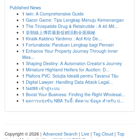
Published News
1
iwin: A Comprehensive Guide
1
Gacor Game: Tips Lengkap Menuju Kemenangan
1
The Tirzepatide Drug & Retatrutide : A 40 Mil...
1
皇朝線上博弈最新促銷活動全面揭秘
1
Kiralık Kaldırıcı Yardımcı : Acil Kriz De...
1
Fortunabola: Panduan Lengkap bagi Pemain
1
Enhance Your Property Journey Through Inner
Wes...
1
Shaping Destiny: A Automaton Creator's Journey
1
Miniature Highland Heifers for Auction: D...
1
Plafons PVC: Soluția Ideală pentru Tavanul Tău
1
Digital Lawyer: Handling Data Attack Legal...
1
fast88 เข้าสู่ระบบ
1
Boost Your Business: Finding the Right Wholesal...
1
ผลการแข่งขัน NBA วันนี้: ติดตาม ข้อมูล สำหรับ ป...
Copyright © 2026 |
Advanced Search
|
Live
|
Tag Cloud
|
Top