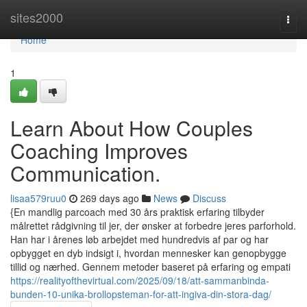
Home
sites2000
Togg
navi
Home
1
Learn About How Couples
Coaching Improves
Communication.
lisaa579ruu0
269 days ago
News
Discuss
{En mandlig parcoach med 30 års praktisk erfaring tilbyder
målrettet rådgivning til jer, der ønsker at forbedre jeres parforhold.
Han har i årenes løb arbejdet med hundredvis af par og har
opbygget en dyb indsigt i, hvordan mennesker kan genopbygge
tillid og nærhed. Gennem metoder baseret på erfaring og empati
https://realityofthevirtual.com/2025/09/18/att-sammanbinda-
bunden-10-unika-brollopsteman-for-att-ingiva-din-stora-dag/