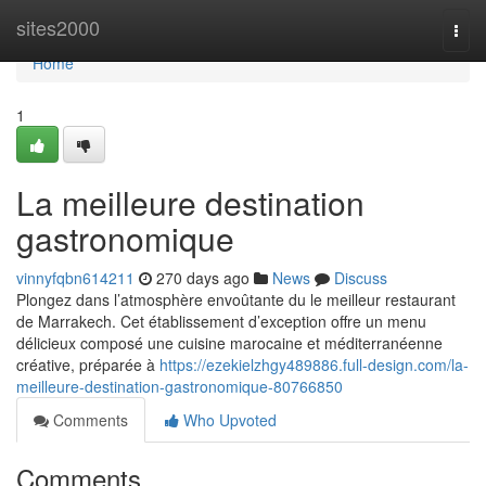
Home
sites2000
Togg
navi
Home
1
La meilleure destination
gastronomique
vinnyfqbn614211
270 days ago
News
Discuss
Plongez dans l’atmosphère envoûtante du le meilleur restaurant
de Marrakech. Cet établissement d’exception offre un menu
délicieux composé une cuisine marocaine et méditerranéenne
créative, préparée à
https://ezekielzhgy489886.full-design.com/la-
meilleure-destination-gastronomique-80766850
Comments
Who Upvoted
Comments