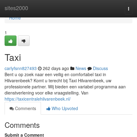
Home
sites2000
Togg
navi
Home
1
Taxi
carlyfsnn827493
262 days ago
News
Discuss
Bent u op zoek naar een veilig en comfortabel taxi in
Hilvarenbeek? Komt u terecht bij Taxi Hilvarenbeek, uw
professionele partner. Wij bieden een variabel programma aan
dienstverlening voor elke vraagstelling. Van
https://taxicentralehilvarenbeek.nl/
Comments
Who Upvoted
Comments
Submit a Comment