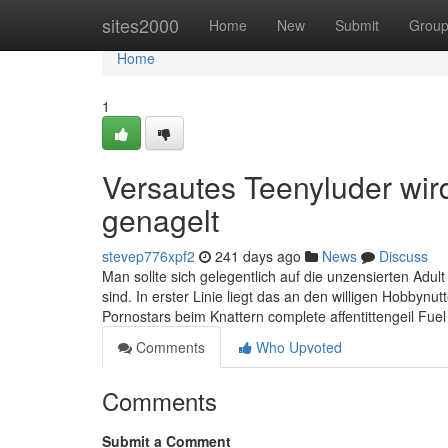
Home
sites2000
Home
New
Submit
Grou
Home
1
Versautes Teenyluder wir
genagelt
stevep776xpf2
241 days ago
News
Discuss
Man sollte sich gelegentlich auf die unzensierten Adult 
sind. In erster Linie liegt das an den willigen Hobbynu
Pornostars beim Knattern complete affentittengeil Fuel
Comments
Who Upvoted
Comments
Submit a Comment