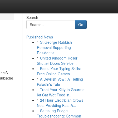
Search
Go
Published News
1
St George Rubbish
Removal Supporting
Residentia...
1
United Kingdom Roller
Shutter Doors Service...
1
Boost Your Typing Skills:
 heiß
Free Online Games
dhübsche
1
A Devilish Vow : A Tiefling
Paladin's Tale
1
Treat Your Kitty to Gourmet
Kit Cat Wet Food in...
1
24 Hour Electrician Crows
Nest Providing Fast A...
1
Samsung Fridge
Troubleshooting: Common