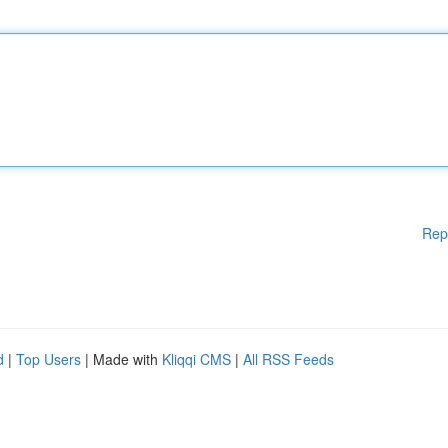
Rep
d
|
Top Users
| Made with
Kliqqi CMS
|
All RSS Feeds