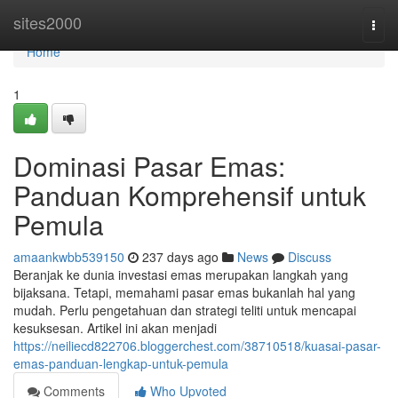
Home
sites2000
Togg
navi
Home
1
Dominasi Pasar Emas:
Panduan Komprehensif untuk
Pemula
amaankwbb539150
237 days ago
News
Discuss
Beranjak ke dunia investasi emas merupakan langkah yang
bijaksana. Tetapi, memahami pasar emas bukanlah hal yang
mudah. Perlu pengetahuan dan strategi teliti untuk mencapai
kesuksesan. Artikel ini akan menjadi
https://neiliecd822706.bloggerchest.com/38710518/kuasai-pasar-
emas-panduan-lengkap-untuk-pemula
Comments
Who Upvoted