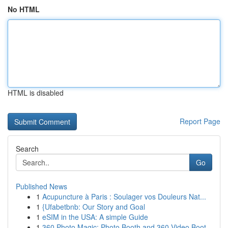
No HTML
HTML is disabled
Report Page
Search
Go
Published News
1
Acupuncture à Paris : Soulager vos Douleurs Nat...
1
{Ufabetbnb: Our Story and Goal
1
eSIM in the USA: A simple Guide
1
360 Photo Magic: Photo Booth and 360 Video Boot...