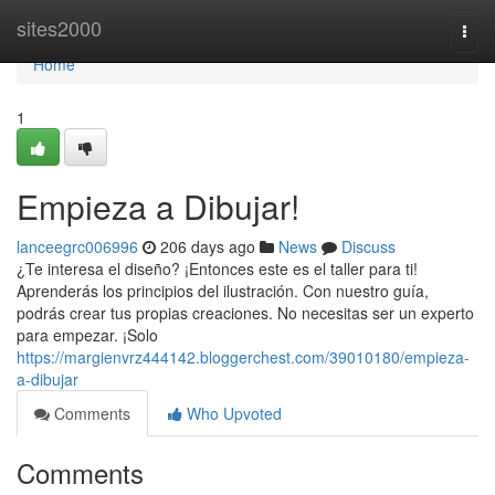
Home
sites2000
Togg
navi
Home
1
Empieza a Dibujar!
lanceegrc006996
206 days ago
News
Discuss
¿Te interesa el diseño? ¡Entonces este es el taller para ti!
Aprenderás los principios del ilustración. Con nuestro guía,
podrás crear tus propias creaciones. No necesitas ser un experto
para empezar. ¡Solo
https://margienvrz444142.bloggerchest.com/39010180/empieza-
a-dibujar
Comments
Who Upvoted
Comments