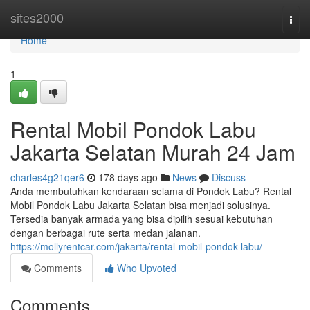
Home
sites2000
Togg
navi
Home
1
Rental Mobil Pondok Labu
Jakarta Selatan Murah 24 Jam
charles4g21qer6
178 days ago
News
Discuss
Anda membutuhkan kendaraan selama di Pondok Labu? Rental
Mobil Pondok Labu Jakarta Selatan bisa menjadi solusinya.
Tersedia banyak armada yang bisa dipilih sesuai kebutuhan
dengan berbagai rute serta medan jalanan.
https://mollyrentcar.com/jakarta/rental-mobil-pondok-labu/
Comments
Who Upvoted
Comments