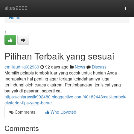
Home
sites2000
Togg
navi
Home
1
Pilihan Terbaik yang sesuai
emiliaudnk662969
92 days ago
News
Discuss
Memilih pelapis tembok luar yang cocok untuk hunian Anda
merupakan hal penting agar terjaga keindahannya juga
terlindungi oleh cuaca ekstrem. Pertimbangkan jenis cat yang
banyak di pasaran, seperti cat
https://chiarasslk992480.bloggactivo.com/40182443/cat-tembok-
eksterior-tips-yang-benar
Comments
Who Upvoted
Comments