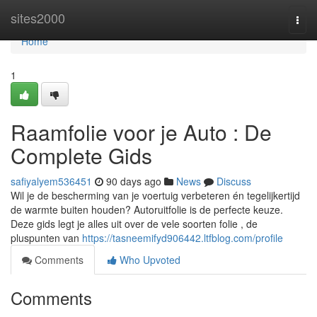
Home
sites2000
Togg
navi
Home
1
Raamfolie voor je Auto : De
Complete Gids
safiyalyem536451
90 days ago
News
Discuss
Wil je de bescherming van je voertuig verbeteren én tegelijkertijd
de warmte buiten houden? Autoruitfolie is de perfecte keuze.
Deze gids legt je alles uit over de vele soorten folie , de
pluspunten van
https://tasneemifyd906442.ltfblog.com/profile
Comments
Who Upvoted
Comments