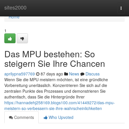
Home
sites2000
Togg
navi
Home
1
Das MPU bestehen: So
steigern Sie Ihre Chancen
aprilypna597769
87 days ago
News
Discuss
Wenn Sie die MPU meistern möchten, ist eine gründliche
Vorbereitung unerlässlich. Konzentrieren Sie sich auf die
zentralen Punkte des Prozesses und demonstrieren Sie
authentisch, dass Sie die Hintergründe Ihrer
https://hannadehj258169.blogs100.com/41449272/das-mpu-
meistern-so-verbessern-sie-ihre-wahrscheinlichkeiten
Comments
Who Upvoted