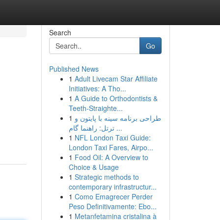
Search
Go
Published News
1
Adult Livecam Star Affiliate
Initiatives: A Tho...
1
A Guide to Orthodontists &
Teeth-Straighte...
1
طراحی برنامه سینه با پایتون و
ترتل: راهنما گام ...
1
NFL London Taxi Guide:
London Taxi Fares, Airpo...
1
Food Oil: A Overview to
Choice & Usage
1
Strategic methods to
contemporary infrastructur...
1
Como Emagrecer Perder
Peso Definitivamente: Ebo...
1
Metanfetamina cristalina à