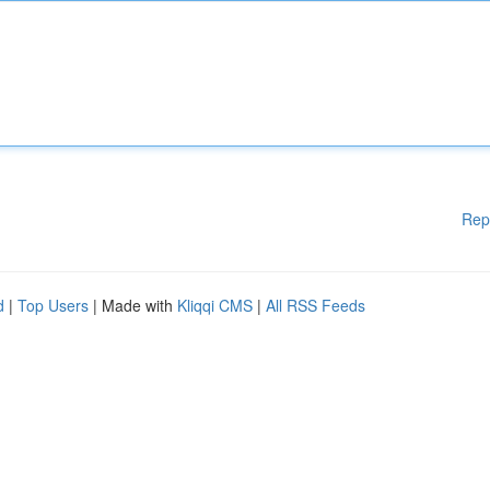
Rep
d
|
Top Users
| Made with
Kliqqi CMS
|
All RSS Feeds