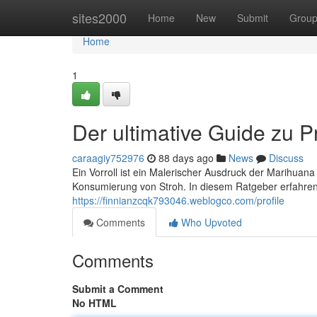
Home
sites2000
Home
New
Submit
Grou
Home
1
Der ultimative Guide zu P
caraagiy752976
88 days ago
News
Discuss
Ein Vorroll ist ein Malerischer Ausdruck der Marihua
Konsumierung von Stroh. In diesem Ratgeber erfahren 
https://finnianzcqk793046.weblogco.com/profile
Comments
Who Upvoted
Comments
Submit a Comment
No HTML