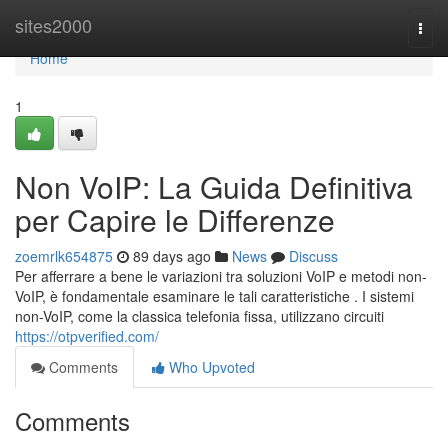
Home
sites2000
Togg
navi
Home
1
Non VoIP: La Guida Definitiva
per Capire le Differenze
zoemrlk654875
89 days ago
News
Discuss
Per afferrare a bene le variazioni tra soluzioni VoIP e metodi non-
VoIP, è fondamentale esaminare le tali caratteristiche . I sistemi
non-VoIP, come la classica telefonia fissa, utilizzano circuiti
https://otpverified.com/
Comments
Who Upvoted
Comments