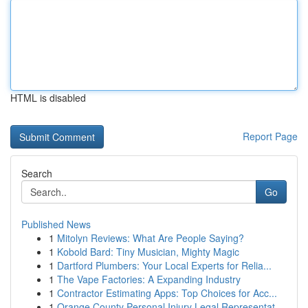
HTML is disabled
Report Page
Search
Go
Published News
1
Mitolyn Reviews: What Are People Saying?
1
Kobold Bard: Tiny Musician, Mighty Magic
1
Dartford Plumbers: Your Local Experts for Relia...
1
The Vape Factories: A Expanding Industry
1
Contractor Estimating Apps: Top Choices for Acc...
1
Orange County Personal Injury Legal Representat...