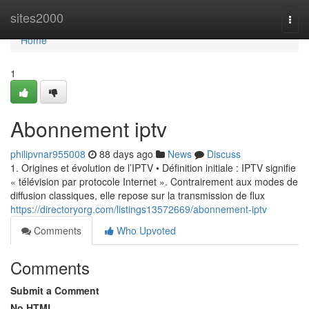
Home
sites2000
Togg
navi
Home
1
Abonnement iptv
philipvnar955008
88 days ago
News
Discuss
1. Origines et évolution de l’IPTV • Définition initiale : IPTV signifie
« télévision par protocole Internet ». Contrairement aux modes de
diffusion classiques, elle repose sur la transmission de flux
https://directoryorg.com/listings13572669/abonnement-iptv
Comments
Who Upvoted
Comments
Submit a Comment
No HTML