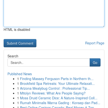
HTML is disabled
Report Page
Search
Go
Published News
1
Finding Massey Ferguson Parts in Northern th...
1
Brookfield Spa Retreats: Your Ultimate Relaxati...
1
Arizona Mealybug Control : Professional Tip...
1
Mitolyn Reviews: What Are People Saying?
1
Moss Druid Ceramic Dice: A Nature-Inspired Coll...
1
Rumah Minimalis Warna Gading : Konsep dan Pad...
1
Best Online Casinos Canada: Real Money & Top