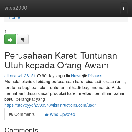
Home
sites2000
Togg
navi
Home
1
Perusahaan Karet: Tuntunan
Utuh kepada Orang Awam
allenvuwt123151
90 days ago
News
Discuss
Memulai bisnis di bidang perusahaan karet bisa jadi terasa rumit,
terutama bagi pemula. Tuntunan ini hadir bagi memandu Anda
memahami dasar-dasar produksi karet, meliputi pemilihan bahan
baku, perangkat yang
https://steveyydf299094.wikinstructions.com/user
Comments
Who Upvoted
Comments