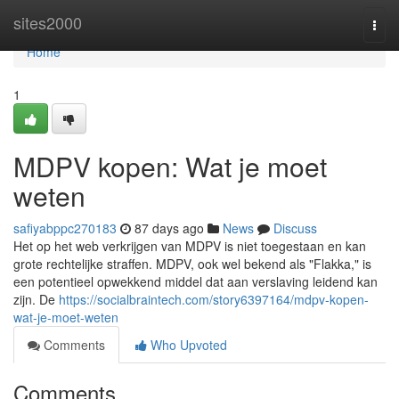
Home
sites2000
Togg
navi
Home
1
MDPV kopen: Wat je moet
weten
safiyabppc270183
87 days ago
News
Discuss
Het op het web verkrijgen van MDPV is niet toegestaan en kan
grote rechtelijke straffen. MDPV, ook wel bekend als "Flakka," is
een potentieel opwekkend middel dat aan verslaving leidend kan
zijn. De
https://socialbraintech.com/story6397164/mdpv-kopen-
wat-je-moet-weten
Comments
Who Upvoted
Comments