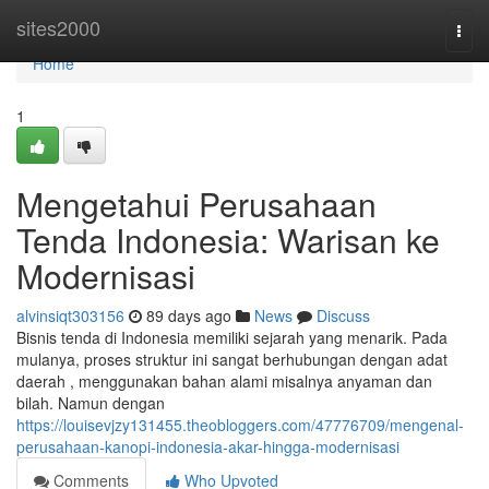
Home
sites2000
Togg
navi
Home
1
Mengetahui Perusahaan
Tenda Indonesia: Warisan ke
Modernisasi
alvinsiqt303156
89 days ago
News
Discuss
Bisnis tenda di Indonesia memiliki sejarah yang menarik. Pada
mulanya, proses struktur ini sangat berhubungan dengan adat
daerah , menggunakan bahan alami misalnya anyaman dan
bilah. Namun dengan
https://louisevjzy131455.theobloggers.com/47776709/mengenal-
perusahaan-kanopi-indonesia-akar-hingga-modernisasi
Comments
Who Upvoted