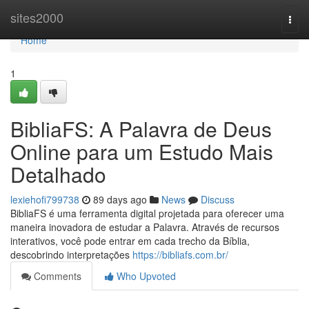
Home
sites2000
Togg
navi
Home
1
BibliaFS: A Palavra de Deus
Online para um Estudo Mais
Detalhado
lexiehofi799738
89 days ago
News
Discuss
BibliaFS é uma ferramenta digital projetada para oferecer uma
maneira inovadora de estudar a Palavra. Através de recursos
interativos, você pode entrar em cada trecho da Bíblia,
descobrindo interpretações
https://bibliafs.com.br/
Comments
Who Upvoted