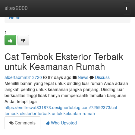
Home
sites2000
Togg
navi
Home
1
Cat Tembok Eksterior Terbaik
untuk Keamanan Rumah
albertabmm313720
87 days ago
News
Discuss
Memilih bahan yang tepat untuk dinding luar rumah Anda adalah
langkah penting untuk keamanan jangka panjang. Dinding luar
berkualitas tinggi tidak hanya mempercantik tampilan bangunan
Anda, tetapi juga
https://emiliesvaf831873.designertoblog.com/72592373/cat-
tembok-eksterior-terbaik-untuk-kekuatan-rumah
Comments
Who Upvoted