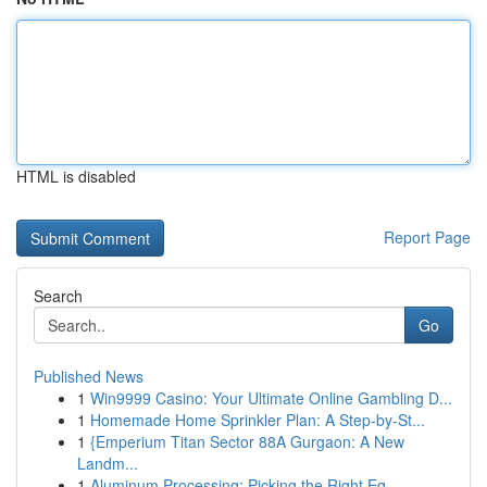
HTML is disabled
Report Page
Search
Go
Published News
1
Win9999 Casino: Your Ultimate Online Gambling D...
1
Homemade Home Sprinkler Plan: A Step-by-St...
1
{Emperium Titan Sector 88A Gurgaon: A New
Landm...
1
Aluminum Processing: Picking the Right Eq...