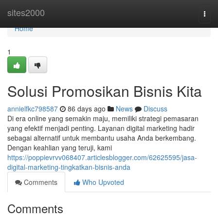
Home
sites2000
Togg
navi
Home
1
Solusi Promosikan Bisnis Kita
annielfkc798587
86 days ago
News
Discuss
Di era online yang semakin maju, memiliki strategi pemasaran
yang efektif menjadi penting. Layanan digital marketing hadir
sebagai alternatif untuk membantu usaha Anda berkembang.
Dengan keahlian yang teruji, kami
https://poppievrvv068407.articlesblogger.com/62625595/jasa-
digital-marketing-tingkatkan-bisnis-anda
Comments
Who Upvoted
Comments