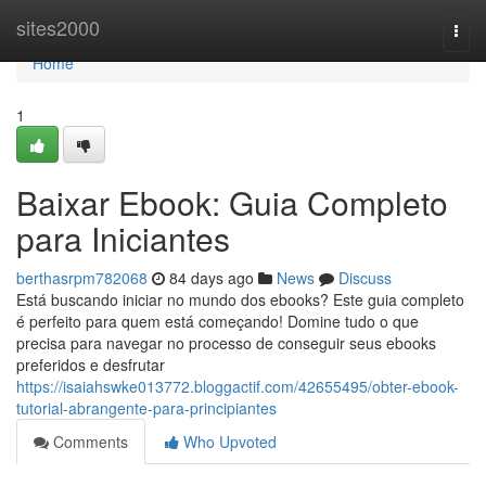
Home
sites2000
Togg
navi
Home
1
Baixar Ebook: Guia Completo
para Iniciantes
berthasrpm782068
84 days ago
News
Discuss
Está buscando iniciar no mundo dos ebooks? Este guia completo
é perfeito para quem está começando! Domine tudo o que
precisa para navegar no processo de conseguir seus ebooks
preferidos e desfrutar
https://isaiahswke013772.bloggactif.com/42655495/obter-ebook-
tutorial-abrangente-para-principiantes
Comments
Who Upvoted