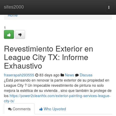
Home
sites2000
Togg
navi
Home
1
Revestimiento Exterior en
League City TX: Informe
Exhaustivo
fraserapah293555
83 days ago
News
Discuss
¿Está pensando en renovar la parte exterior de su propiedad en
League City ? Un impecable revestimiento de pintura no solo
mejora la estética de su vivienda , sino que también la protege de
los
https://power2cleanhtx.com/exterior-painting-services-league-
city-tx/
Comments
Who Upvoted