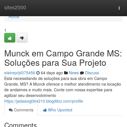
Home
sites2000
Togg
navi
Home
1
Munck em Campo Grande MS:
Soluções para Sua Projeto
elaineyrjd375456
64 days ago
News
Discuss
Está necessitando de soluções para sua obra em Campo
Grande, MS? A Munck oferece o melhor atendimento na locação
de andaimes e muito mais. Conte com nossa expertise para
agilizar seu desenvolvimento
https://jadaavqj064210.blogdiloz.com/profile
Comments
Who Upvoted
Comments