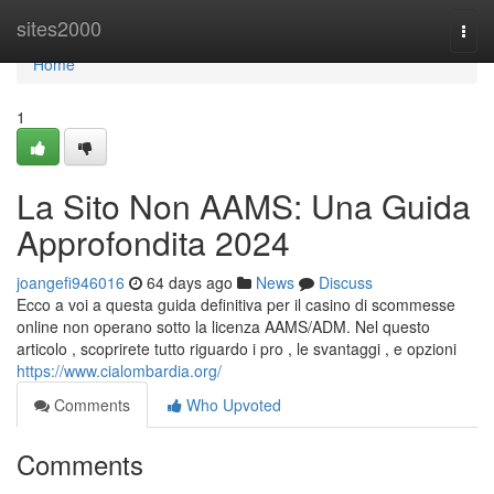
Home
sites2000
Togg
navi
Home
1
La Sito Non AAMS: Una Guida
Approfondita 2024
joangefi946016
64 days ago
News
Discuss
Ecco a voi a questa guida definitiva per il casino di scommesse
online non operano sotto la licenza AAMS/ADM. Nel questo
articolo , scoprirete tutto riguardo i pro , le svantaggi , e opzioni
https://www.cialombardia.org/
Comments
Who Upvoted
Comments