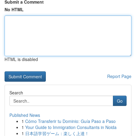
Submit a Comment
No HTML
HTML is disabled
Report Page
Search
Go
Published News
1
Cómo Transferir tu Dominio: Guía Paso a Paso
1
Your Guide to Immigration Consultants in Noida
1
日本語学習ゲーム：楽しく上達！