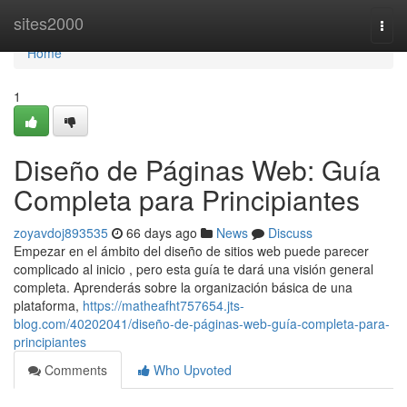
Home
sites2000
Togg
navi
Home
1
Diseño de Páginas Web: Guía
Completa para Principiantes
zoyavdoj893535
66 days ago
News
Discuss
Empezar en el ámbito del diseño de sitios web puede parecer
complicado al inicio , pero esta guía te dará una visión general
completa. Aprenderás sobre la organización básica de una
plataforma,
https://matheafht757654.jts-
blog.com/40202041/diseño-de-páginas-web-guía-completa-para-
principiantes
Comments
Who Upvoted