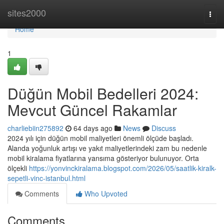
Home
sites2000
Togg
navi
Home
1
Düğün Mobil Bedelleri 2024:
Mevcut Güncel Rakamlar
charliebiin275892
64 days ago
News
Discuss
2024 yılı için düğün mobil maliyetleri önemli ölçüde başladı.
Alanda yoğunluk artışı ve yakıt maliyetlerindeki zam bu nedenle
mobil kiralama fiyatlarına yansıma gösteriyor bulunuyor. Orta
ölçekli
https://yonvinckiralama.blogspot.com/2026/05/saatlik-kiralk-
sepetli-vinc-istanbul.html
Comments
Who Upvoted
Comments