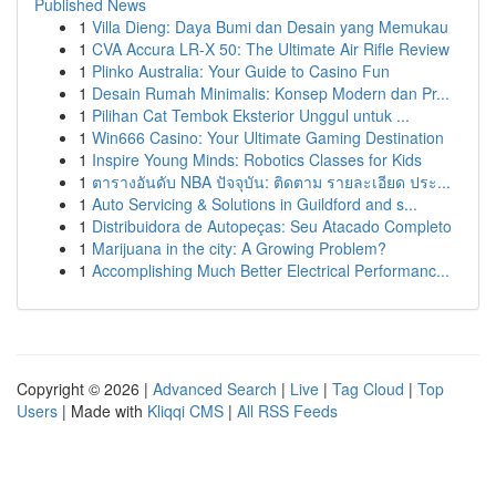
Published News
1
Villa Dieng: Daya Bumi dan Desain yang Memukau
1
CVA Accura LR-X 50: The Ultimate Air Rifle Review
1
Plinko Australia: Your Guide to Casino Fun
1
Desain Rumah Minimalis: Konsep Modern dan Pr...
1
Pilihan Cat Tembok Eksterior Unggul untuk ...
1
Win666 Casino: Your Ultimate Gaming Destination
1
Inspire Young Minds: Robotics Classes for Kids
1
ตารางอันดับ NBA ปัจจุบัน: ติดตาม รายละเอียด ประ...
1
Auto Servicing & Solutions in Guildford and s...
1
Distribuidora de Autopeças: Seu Atacado Completo
1
Marijuana in the city: A Growing Problem?
1
Accomplishing Much Better Electrical Performanc...
Copyright © 2026 |
Advanced Search
|
Live
|
Tag Cloud
|
Top
Users
| Made with
Kliqqi CMS
|
All RSS Feeds