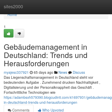
Home
sites2000
Home
1
Gebäudemanagement in
Deutschland: Trends und
Herausforderungen
myajesc337921
65 days ago
News
Discuss
Das Liegenschaftsmanagement in Deutschland steht vor
bedeutenden Aufgabe . Zunehmend drucken Nachhaltigkeit ,
Digitalisierung und der Personalknappheit das Geschäft .
Fortschrittliche Technologien wie
https://adambsxh579390.blogcudinti.com/41697931/gebäudemana
in-deutschland-trends-und-herausforderungen
Comments
Who Upvoted