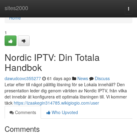
Home
sites2000
Togg
navi
Home
1
Nordic IPTV: Din Totala
Handbok
dawudcovc355277
61 days ago
News
Discuss
Letar efter till något pålitlig lösning för se Lokala innehåll? Den
presentation leder dig genom världen av Nordic IPTV, från vilka
det innebär åt konfigurera ett optimala lösningen till. Vi kommer
täck
https://izaakegin314785.wikigiogio.com/user
Comments
Who Upvoted
Comments