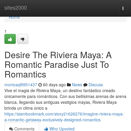
Home
sites2000
Togg
navi
Home
1
Desire The Riviera Maya: A
Romantic Paradise Just To
Romantics
monicaqfli951437
60 days ago
News
Discuss
Vive el magia de Riviera Maya, un destino fantástico creado
únicamente para románticos. Con sus bellísimas arenas de arena
blanca, llegando sus antiguas vestigios mayas, Riviera Maya
brinda un clima único a
https://siambookmark.com/story21626276/imagine-riviera-maya-
a-romantic-getaway-exclusively-designed-romantics
Comments
Who Upvoted