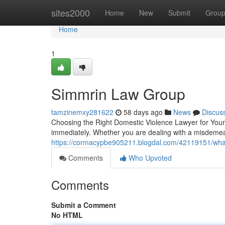
Home
sites2000
Home
New
Submit
Grou
Home
1
Simmrin Law Group
tamzinemxy281622
58 days ago
News
Discus
Choosing the Right Domestic Violence Lawyer for Your 
immediately. Whether you are dealing with a misdemean
https://cormacypbe905211.blogdal.com/42119151/what
Comments
Who Upvoted
Comments
Submit a Comment
No HTML