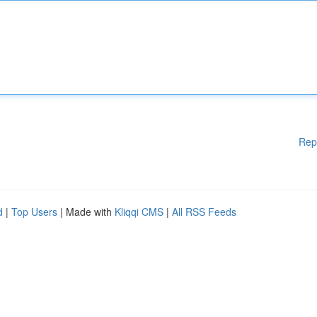
Rep
d
|
Top Users
| Made with
Kliqqi CMS
|
All RSS Feeds