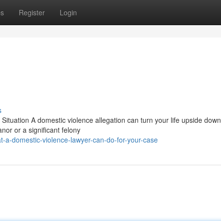
ps
Register
Login
s
Situation A domestic violence allegation can turn your life upside dow
or or a significant felony
-a-domestic-violence-lawyer-can-do-for-your-case