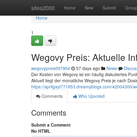
Home
sites2000
Home
New
Submit
Grou
Home
1
Wegovy Preis: Aktuelle I
wegovypreis097904
57 days ago
News
Discus
Der Kosten von Wegovy ist ein häufig diskutiertes Punkt 
Aktuell liegt der monatliche Wegovy Preis je nach Dos
https://aprilgayi771853.dreamyblogs.com/42004300/we
Comments
Who Upvoted
Comments
Submit a Comment
No HTML