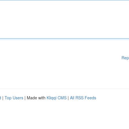
Rep
d
|
Top Users
| Made with
Kliqqi CMS
|
All RSS Feeds