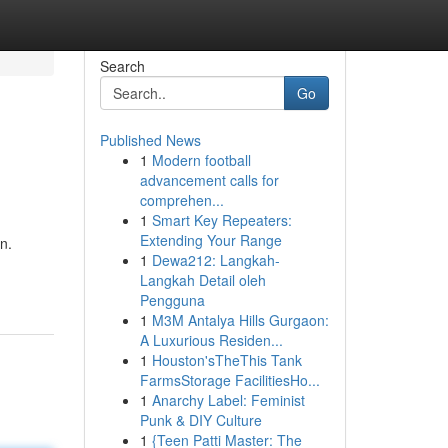
Search
Go
Published News
1
Modern football
advancement calls for
comprehen...
1
Smart Key Repeaters:
Extending Your Range
n.
1
Dewa212: Langkah-
Langkah Detail oleh
Pengguna
1
M3M Antalya Hills Gurgaon:
A Luxurious Residen...
1
Houston'sTheThis Tank
FarmsStorage FacilitiesHo...
1
Anarchy Label: Feminist
Punk & DIY Culture
1
{Teen Patti Master: The