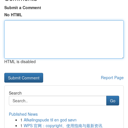
Submit a Comment
No HTML
HTML is disabled
Report Page
Search
Go
Published News
1
Afkølingspude til en god søvn
1
WPS 官网：copyright、使用指南与最新资讯