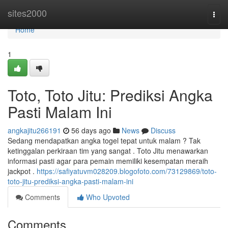
Home
sites2000
Togg
navi
Home
1
Toto, Toto Jitu: Prediksi Angka
Pasti Malam Ini
angkajitu266191
56 days ago
News
Discuss
Sedang mendapatkan angka togel tepat untuk malam ? Tak
ketinggalan perkiraan tim yang sangat . Toto Jitu menawarkan
informasi pasti agar para pemain memiliki kesempatan meraih
jackpot .
https://safiyatuvm028209.blogofoto.com/73129869/toto-
toto-jitu-prediksi-angka-pasti-malam-ini
Comments
Who Upvoted
Comments