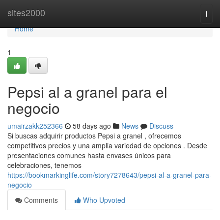
Home
sites2000
Togg
navi
Home
1
Pepsi al a granel para el
negocio
umairzakk252366
58 days ago
News
Discuss
Si buscas adquirir productos Pepsi a granel , ofrecemos
competitivos precios y una amplia variedad de opciones . Desde
presentaciones comunes hasta envases únicos para
celebraciones, tenemos
https://bookmarkinglife.com/story7278643/pepsi-al-a-granel-para-
negocio
Comments
Who Upvoted