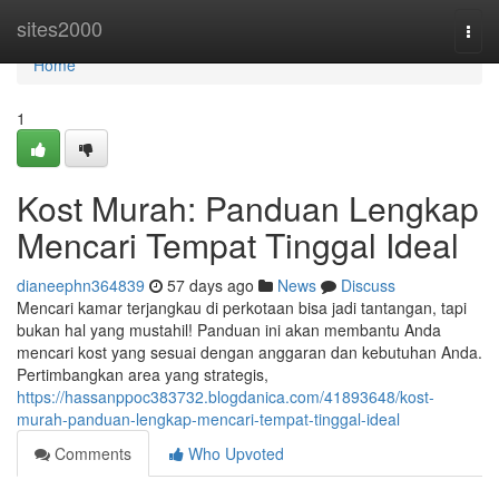
Home
sites2000
Togg
navi
Home
1
Kost Murah: Panduan Lengkap
Mencari Tempat Tinggal Ideal
dianeephn364839
57 days ago
News
Discuss
Mencari kamar terjangkau di perkotaan bisa jadi tantangan, tapi
bukan hal yang mustahil! Panduan ini akan membantu Anda
mencari kost yang sesuai dengan anggaran dan kebutuhan Anda.
Pertimbangkan area yang strategis,
https://hassanppoc383732.blogdanica.com/41893648/kost-
murah-panduan-lengkap-mencari-tempat-tinggal-ideal
Comments
Who Upvoted