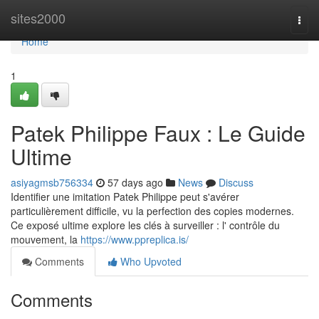
Home
sites2000
Togg
navi
Home
1
Patek Philippe Faux : Le Guide
Ultime
asiyagmsb756334
57 days ago
News
Discuss
Identifier une imitation Patek Philippe peut s'avérer
particulièrement difficile, vu la perfection des copies modernes.
Ce exposé ultime explore les clés à surveiller : l' contrôle du
mouvement, la
https://www.ppreplica.is/
Comments
Who Upvoted
Comments